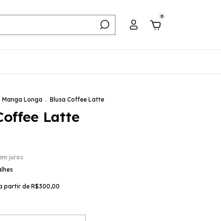
0
Manga Longa
.
Blusa Coffee Latte
Coffee Latte
em juros
alhes
a partir de
R$300,00