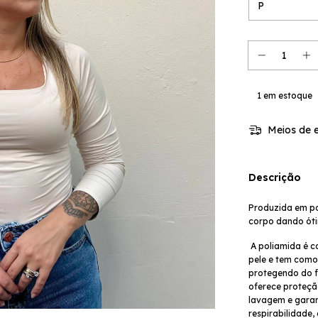
1
em estoque
Meios de e
Descrição
Produzida em pol
corpo dando ót
 A poliamida é considerada uma das fibras têxteis mais amigáveis a 
pele e tem como 
protegendo do fr
oferece proteção
lavagem e garan
respirabilidade,