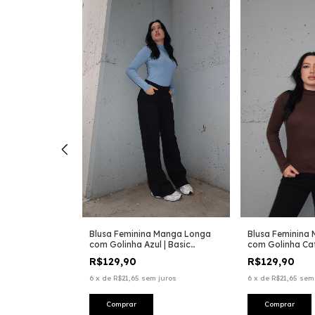
 Manga Longa
White | Basic
Blusa Feminina Manga Longa
Blusa Feminina
com Golinha Azul | Basic
com Golinha Caf
juros
Canelada
Canelada
R$129,90
R$129,90
6
x
de
R$21,65
sem juros
6
x
de
R$21,65
sem
Comprar
Comprar