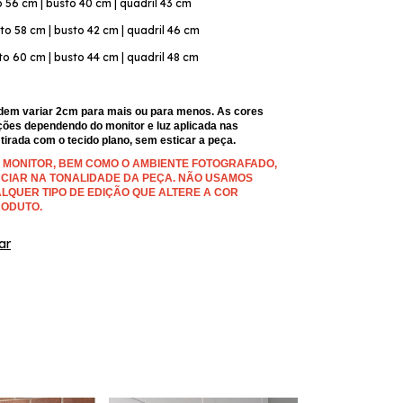
56 cm | busto 40 cm | quadril 43 cm
o 58 cm | busto 42 cm | quadril 46 cm
to 60 cm
| busto 44 cm | quadril 48 cm
em variar 2cm para mais ou para menos. As cores 
ções dependendo do monitor e luz aplicada nas 
irada com o tecido plano, sem esticar a peça. 
U MONITOR, BEM COMO O AMBIENTE FOTOGRAFADO, 
CIAR NA TONALIDADE DA PEÇA. NÃO USAMOS 
LQUER TIPO DE EDIÇÃO QUE ALTERE A COR 
RODUTO.
ar