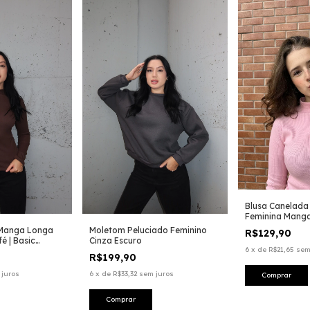
Blusa Canelada
Feminina Mang
Golinha Tutti Fr
 Manga Longa
Moletom Peluciado Feminino
R$129,90
é | Basic
Cinza Escuro
6
x
de
R$21,65
sem
R$199,90
 juros
6
x
de
R$33,32
sem juros
Comprar
Comprar