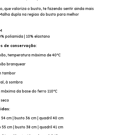
 que valoriza o busto, te fazendo sentir ainda mais 
Malha dupla na regiao do busto para melhor 
M 
0% poliamida | 10% elastano
s de conservação:
ão, temperatura máxima de 40ºC
 não branquear
m tambor
al, à sombra
 máxima da base do ferro 110ºC
 seco
idas:
 54 cm | busto 36 cm | quadril 40 cm
55 cm | busto 38 cm | quadril 41 cm