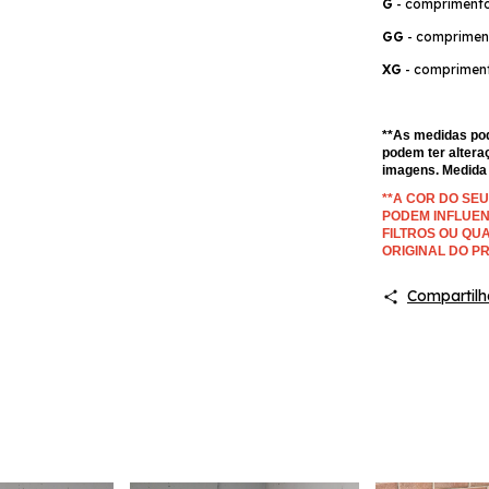
G
 - 
comprimento 
GG
 - 
compriment
XG
- comprimen
**As medidas pod
podem ter altera
imagens. Medida t
**A COR DO SE
PODEM INFLUEN
FILTROS OU QUA
ORIGINAL DO P
Compartilh