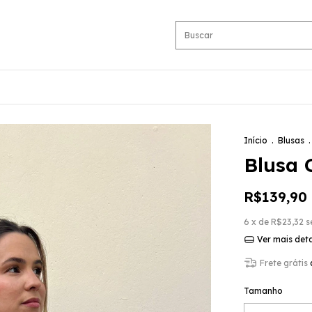
Início
.
Blusas
.
Blusa 
R$139,90
6
x de
R$23,32
s
Ver mais det
Frete grátis
Tamanho