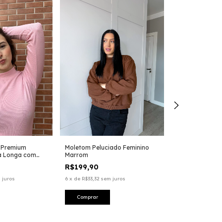
 Premium
Moletom Peluciado Feminino
Blusa Feminin
a Longa com
Marrom
com Golinha Pre
utti
Canelada
R$199,90
R$129,90
 juros
6
x
de
R$33,32
sem juros
6
x
de
R$21,65
sem
Comprar
Comprar