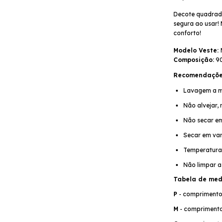
Decote quadrado,
segura ao usar! 
conforto!
Modelo Veste: 
Composição:
 9
Recomendaçõe
Lavagem a m
Não alvejar,
Não secar e
Secar em var
Temperatura
Não limpar a
Tabela de med
P
 - comprimento
M
 - 
comprimento 