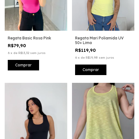
Regata Basic Rosa Pink
Regata Mari Poliamida UV
50+ Lima
R$79,90
R$119,90
6
x
de
R$13,32
sem juros
6
x
de
R$19,98
sem juros
Comprar
Comprar