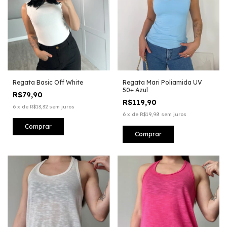
Regata Basic Off White
Regata Mari Poliamida UV
50+ Azul
R$79,90
R$119,90
6
x
de
R$13,32
sem juros
6
x
de
R$19,98
sem juros
Comprar
Comprar