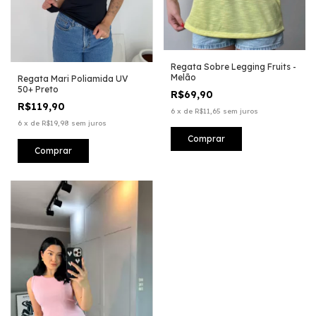
Regata Sobre Legging Fruits -
Melão
Regata Mari Poliamida UV
50+ Preto
R$69,90
R$119,90
6
x
de
R$11,65
sem juros
6
x
de
R$19,98
sem juros
Comprar
Comprar