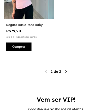
Regata Basic Rosa Baby
R$79,90
6
x
de
R$13,32
sem juros
Comprar
1
de
2
Vem ser VIP!
Cadastre-se e receba nossas ofertas.