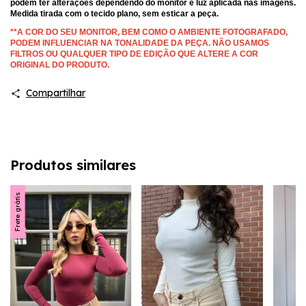
podem ter alterações dependendo do monitor e luz aplicada nas imagens. 
Medida tirada com o tecido plano, sem esticar a peça. 
**A COR DO SEU MONITOR, BEM COMO O AMBIENTE FOTOGRAFADO, 
PODEM INFLUENCIAR NA TONALIDADE DA PEÇA. NÃO USAMOS 
FILTROS OU QUALQUER TIPO DE EDIÇÃO QUE ALTERE A COR 
ORIGINAL DO PRODUTO.
Compartilhar
Produtos similares
Frete grátis