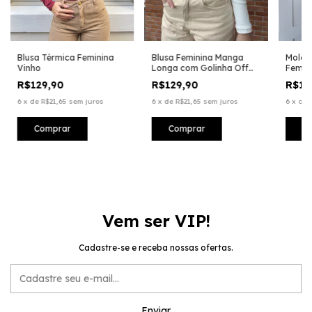
Blusa Térmica Feminina
Blusa Feminina Manga
Molet
Vinho
Longa com Golinha Off
Femini
White | Basic Canelada
R$129,90
R$129,90
R$19
6
x
de
R$21,65
sem juros
6
x
de
R$21,65
sem juros
6
x
de
Comprar
Comprar
C
Vem ser VIP!
Cadastre-se e receba nossas ofertas.