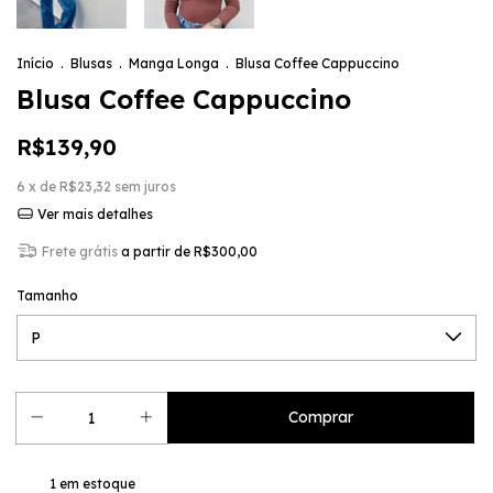
Início
.
Blusas
.
Manga Longa
.
Blusa Coffee Cappuccino
Blusa Coffee Cappuccino
R$139,90
6
x de
R$23,32
sem juros
Ver mais detalhes
Frete grátis
a partir de
R$300,00
Tamanho
1
em estoque